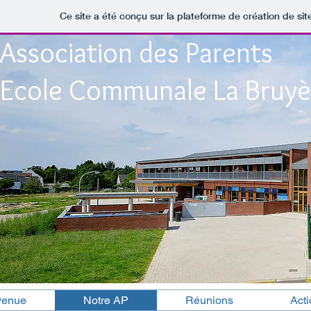
Ce site a été conçu sur la plateforme de création de sit
Association des Parents
Ecole Communale La Bruyè
venue
Notre AP
Réunions
Act