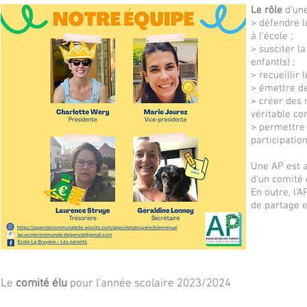
Le rôle
d’une
> défendre l
à l’école ;
> susciter la
enfant(s) ;
> recueillir 
> émettre de
> créer des 
véritable c
> permettre 
participation
Une AP est a
d'un comité 
En outre, l’
de partage et
Le
comité élu
pour l'année scolaire 2023/2024